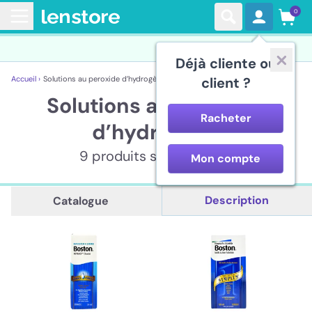
0
Déjà cliente ou
Accueil ›
Solutions au peroxide d’hydrogène
client ?
Solutions au peroxide
Racheter
d’hydrogène
9 produits sont affichés
Mon compte
Description
Catalogue