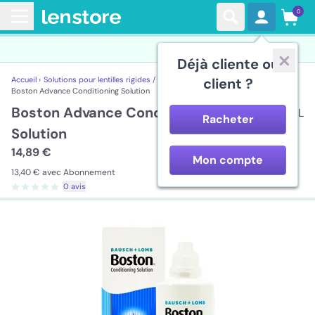
0
Déjà cliente ou
Accueil ›
Solutions pour lentilles rigides / perméables au gaz ›
client ?
Boston Advance Conditioning Solution
Boston Advance Conditioning
120 mL
Racheter
Solution
14,89 €
Mon compte
13,40 €
avec Abonnement
0 avis