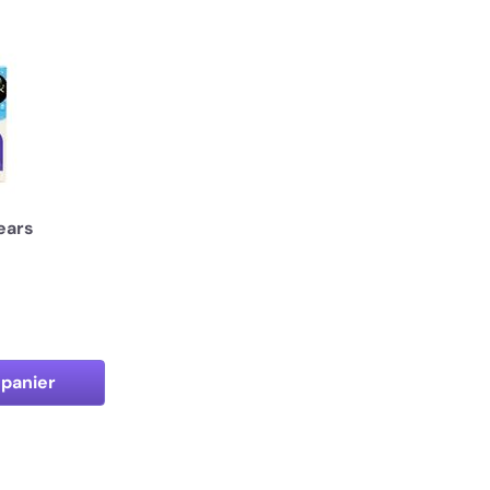
Tears
 panier