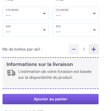
CYLINDRE
CYLINDRE
--
--
AXE
AXE
--
--
Nb de boîtes par œil :
1
Informations sur la livraison
L’estimation de votre livraison est basée
sur la disponibilité du produit.
Ajouter au panier