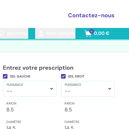
Contactez-nous
0
Racheter
Mon compte
0,00 €
Entrez votre prescription
ŒIL GAUCHE
ŒIL DROIT
PUISSANCE
PUISSANCE
--
--
RAYON
RAYON
8.5
8.5
DIAMÈTRE
DIAMÈTRE
14.5
14.5