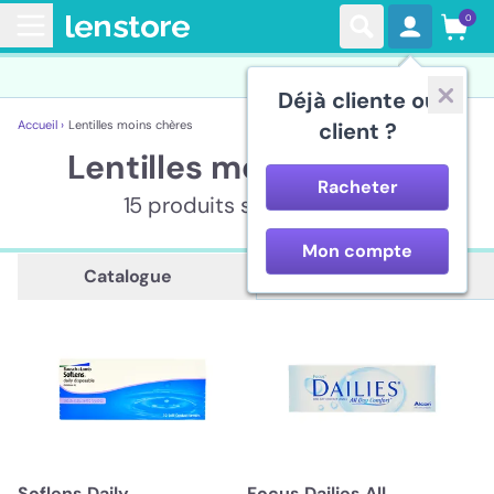
0
Déjà cliente ou
Accueil ›
Lentilles moins chères
client ?
Lentilles moins chères
Racheter
15 produits sont affichés
Mon compte
Description
Catalogue
Soflens Daily
Focus Dailies All