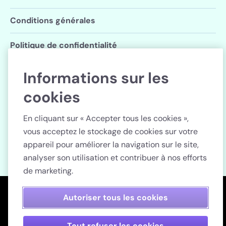
Conditions générales
Politique de confidentialité
Paramètres des cookies
Informations sur les
cookies
Suivez Lenstore
En cliquant sur « Accepter tous les cookies »,
vous acceptez le stockage de cookies sur votre
appareil pour améliorer la navigation sur le site,
analyser son utilisation et contribuer à nos efforts
Pays
de marketing.
Nous utilisons des cookies nécessaires et technologies similaires
Paiement sécurisé
Autoriser tous les cookies
pour garantir le bon fonctionnement de notre site.
Pour nous aider à
améliorer nos activités et surveiller nos activités et celles réalisées
par nos partenaires tiers, nous souhaiterions également activer des
cookies facultatifs et similaires à des fins analytiques, sociales et de
Tout refuser les cookies