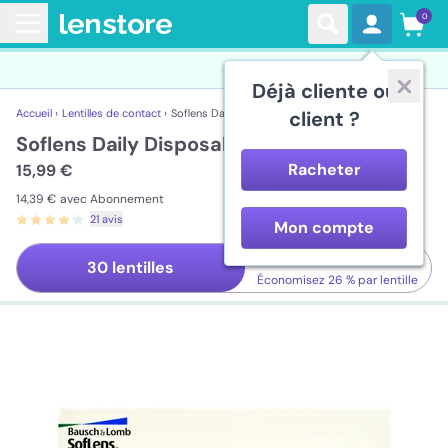
0
Déjà cliente ou
Accueil ›
Lentilles de contact ›
Soflens Daily Disposable
client ?
Soflens Daily Disposable
Racheter
15,99 €
14,39 €
avec Abonnement
21 avis
Mon compte
90 lentilles
30 lentilles
Économisez
26 %
par lentille