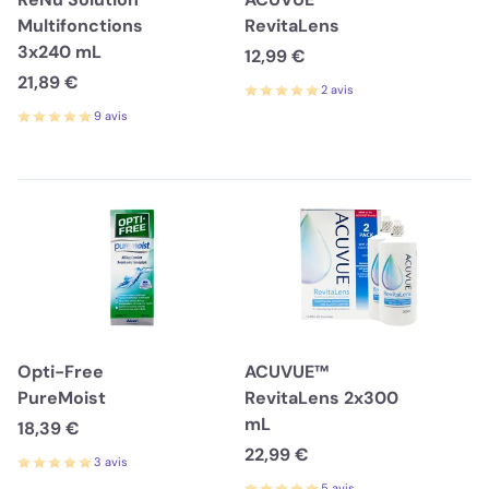
Multifonctions
RevitaLens
3x240 mL
12,99 €
21,89 €
2 avis
9 avis
Opti-Free
ACUVUE™
PureMoist
RevitaLens 2x300
mL
18,39 €
22,99 €
3 avis
5 avis