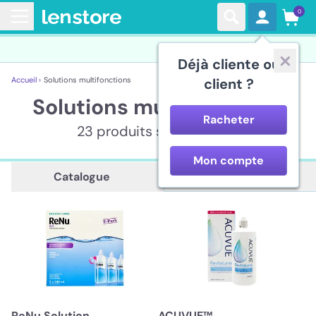
0
Déjà cliente ou
Accueil ›
Solutions multifonctions
client ?
Solutions multifonctions
Racheter
23 produits sont affichés
Mon compte
Description
Catalogue
ReNu Solution
ACUVUE™