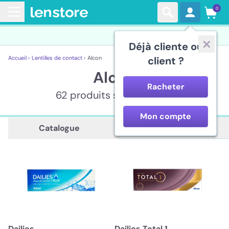
0
Déjà cliente ou
Accueil ›
Lentilles de contact ›
Alcon
client ?
Alcon
Racheter
62 produits sont affichés
Mon compte
Description
Catalogue
Dailies
Dailies Total 1