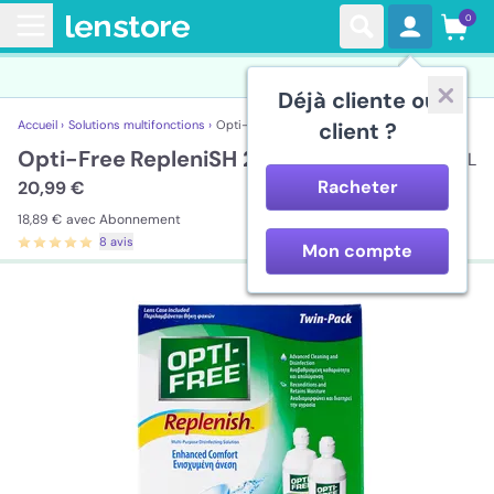
0
Déjà cliente ou
Accueil ›
Solutions multifonctions ›
Opti-Free RepleniSH 2x300 mL
client ?
Opti-Free RepleniSH 2x300 mL
2x300 mL
Racheter
20,99 €
18,89 €
avec Abonnement
8 avis
Mon compte