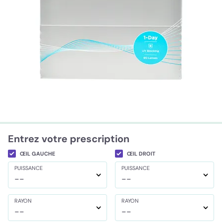
Entrez votre prescription
ŒIL GAUCHE
ŒIL DROIT
PUISSANCE
PUISSANCE
--
--
RAYON
RAYON
--
--