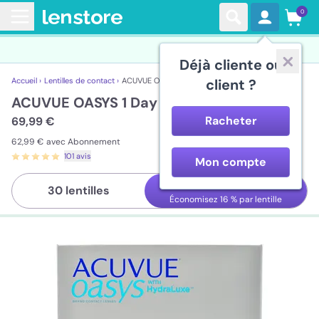
0
Déjà cliente ou
Accueil ›
Lentilles de contact ›
ACUVUE OASYS 1 Day
client ?
ACUVUE OASYS 1 Day
Racheter
69,99 €
62,99 €
avec Abonnement
101 avis
Mon compte
90 lentilles
30 lentilles
Économisez
16 %
par lentille