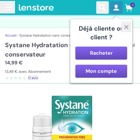
0
Déjà cliente ou
Accueil ›
Systane Hydratation sans conservateur
client ?
Systane Hydratation sans
10ml
Racheter
conservateur
14,99 €
Mon compte
13,49 €
avec Abonnement
0 avis