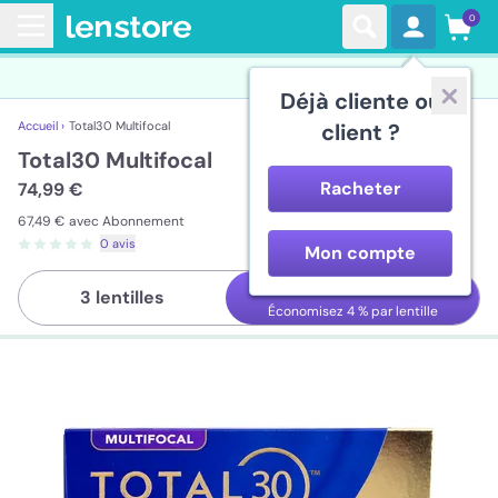
0
Déjà cliente ou
Accueil ›
Total30 Multifocal
client ?
Total30 Multifocal
Racheter
74,99 €
67,49 €
avec Abonnement
0 avis
Mon compte
6 lentilles
3 lentilles
Économisez
4 %
par lentille