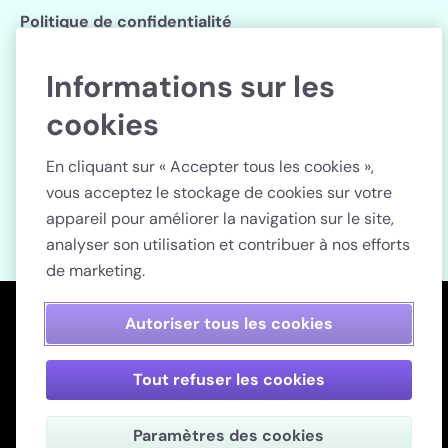
Politique de confidentialité
Paramètres des cookies
Informations sur les
cookies
Suivez Lenstore
En cliquant sur « Accepter tous les cookies »,
vous acceptez le stockage de cookies sur votre
appareil pour améliorer la navigation sur le site,
analyser son utilisation et contribuer à nos efforts
Pays
de marketing.
Nous utilisons des cookies nécessaires et technologies similaires
Paiement sécurisé
Autoriser tous les cookies
pour garantir le bon fonctionnement de notre site.
Pour nous aider à
améliorer nos activités et surveiller nos activités et celles réalisées
par nos partenaires tiers, nous souhaiterions également activer des
cookies facultatifs et similaires à des fins analytiques, sociales et de
Tout refuser les cookies
publicité personnalisée.
Si vous cliquez sur « Refuser tous les
cookies », nous activerons uniquement les cookies nécessaires qui
vous permettent de naviguer et d'utiliser le site.
Consultez notre
Lenstore.fr. N° d’enregistrement de l’entreprise : 51990.
Paramètres des cookies
politique en matière de cookies
pour en savoir plus.
N° de TVA Intracommunautaire FR64830699740.