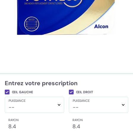
Entrez votre prescription
ŒIL GAUCHE
ŒIL DROIT
PUISSANCE
PUISSANCE
--
--
RAYON
RAYON
8.4
8.4