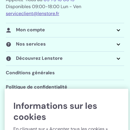
Disponibles 09:00-18:00 Lun - Ven
serviceclient@lenstore.fr
Mon compte
Nos services
Découvrez Lenstore
Conditions générales
Politique de confidentialité
Paramètres des cookies
Informations sur les
cookies
Suivez Lenstore
En cliquant sur « Accepter tous les cookies »,