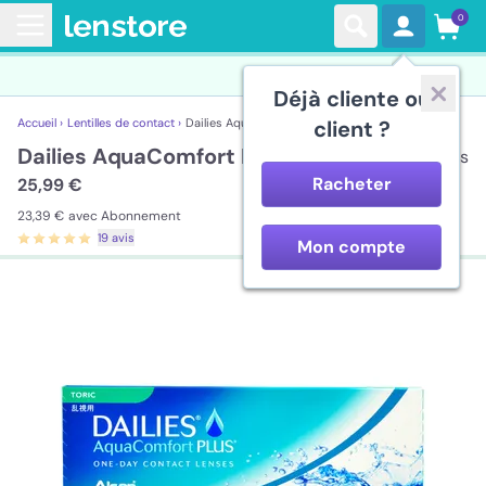
0
Déjà cliente ou
Accueil ›
Lentilles de contact ›
Dailies AquaComfort Plus Toric
client ?
Dailies AquaComfort Plus Toric
30 lentilles
Racheter
25,99 €
23,39 €
avec Abonnement
19 avis
Mon compte