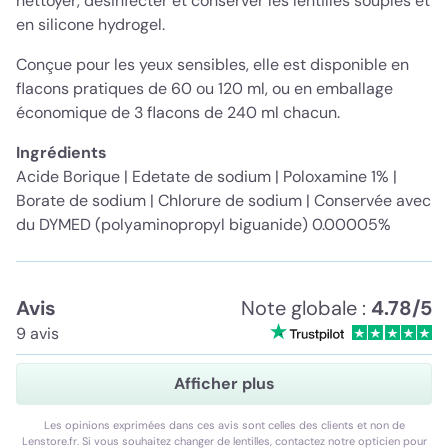
nettoyer, désinfecter et conserver les lentilles souples et
en silicone hydrogel.
Conçue pour les yeux sensibles, elle est disponible en
flacons pratiques de 60 ou 120 ml, ou en emballage
économique de 3 flacons de 240 ml chacun.
Ingrédients
Acide Borique | Edetate de sodium | Poloxamine 1% |
Borate de sodium | Chlorure de sodium | Conservée avec
du DYMED (polyaminopropyl biguanide) 0.00005%
Avis
Note globale :
4.78/5
9 avis
Afficher plus
Les opinions exprimées dans ces avis sont celles des clients et non de
Lenstore.fr. Si vous souhaitez changer de lentilles, contactez notre opticien pour