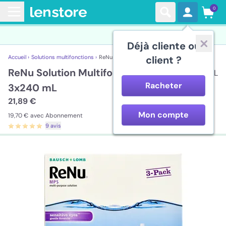
0
Déjà cliente ou
Accueil ›
Solutions multifonctions ›
ReNu Solution Multifonctions 3x240 mL
client ?
ReNu Solution Multifonctions
3x240 mL
Racheter
3x240 mL
21,89 €
Mon compte
19,70 €
avec Abonnement
9 avis