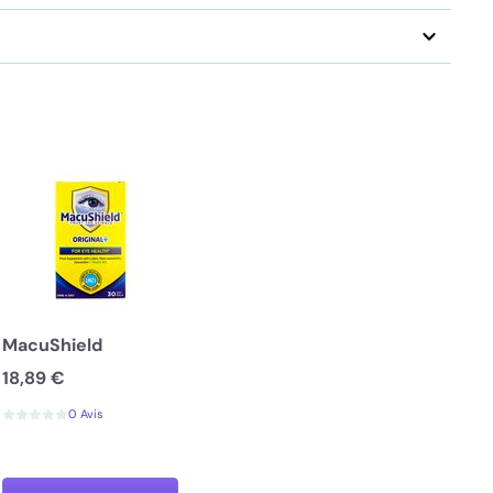
MacuShield
18,89 €
0 Avis