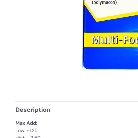
Description
Max Add:
Low: +1.25
High: +2.50