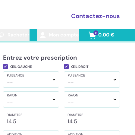
Contactez-nous
0
Racheter
Mon compte
0,00 €
Entrez votre prescription
ŒIL GAUCHE
ŒIL DROIT
PUISSANCE
PUISSANCE
--
--
RAYON
RAYON
--
--
DIAMÈTRE
DIAMÈTRE
14.5
14.5
ADDITION
ADDITION