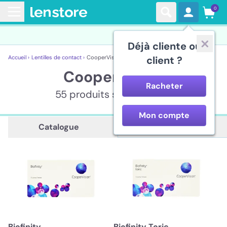
0
Déjà cliente ou
Accueil ›
Lentilles de contact ›
CooperVision
client ?
CooperVision
Racheter
55 produits sont affichés
Mon compte
Description
Catalogue
Biofinity
Biofinity Toric