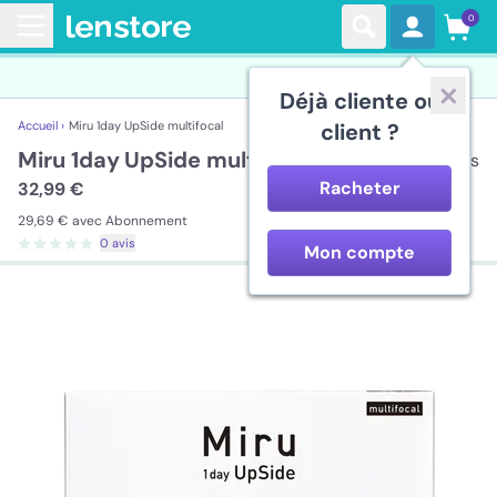
0
Déjà cliente ou
Accueil ›
Miru 1day UpSide multifocal
client ?
Miru 1day UpSide multifocal
30 lentilles
Racheter
32,99 €
29,69 €
avec Abonnement
0 avis
Mon compte