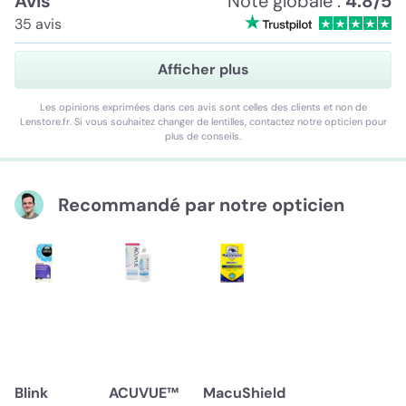
Avis
Note globale :
4.8/5
35 avis
Afficher plus
Les opinions exprimées dans ces avis sont celles des clients et non de
Lenstore.fr. Si vous souhaitez changer de lentilles, contactez notre opticien pour
plus de conseils.
Recommandé par notre opticien
Blink
ACUVUE™
MacuShield