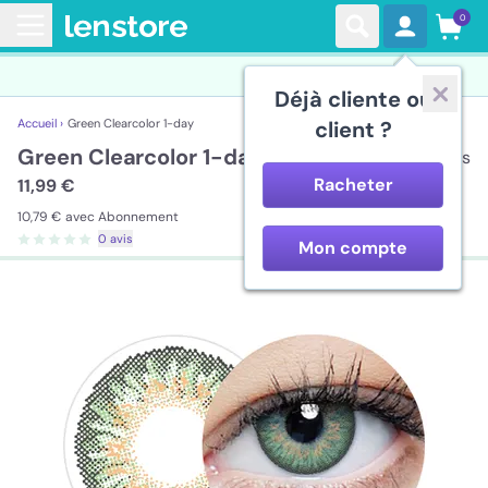
0
Déjà cliente ou
Accueil ›
Green Clearcolor 1-day
client ?
Green Clearcolor 1-day
10 lentilles
Racheter
11,99 €
10,79 €
avec Abonnement
0 avis
Mon compte