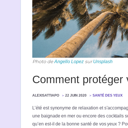
Photo de
sur
Angello Lopez
Unsplash
Comment protéger v
ALEXISATTIAPO
22 JUIN 2020
SANTÉ DES YEUX
L’été est synonyme de relaxation et s’accompagn
une baignade en mer ou encore des cocktails su
qu’en est-il de la bonne santé de vos yeux ? P