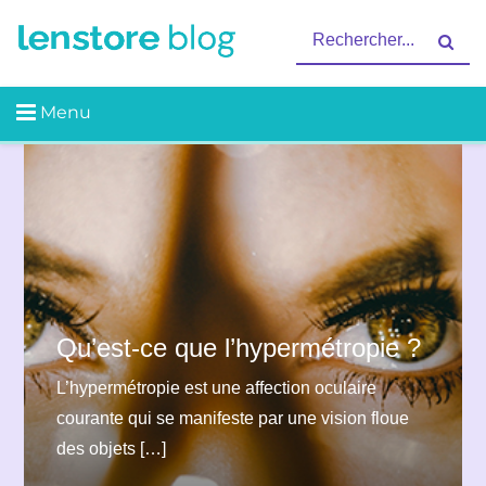
Skip
Guides des lentilles | Santé |
Recherche
Lenstore
to
Mode de vie
pour
content
:
Qu’est-ce que l’hypermétropie ?
L’hypermétropie est une affection oculaire
courante qui se manifeste par une vision floue
des objets […]